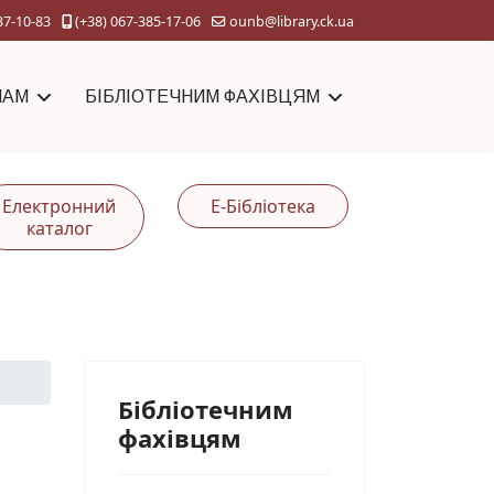
37-10-83
(+38) 067-385-17-06
ounb@library.ck.ua
ЧАМ
БІБЛІОТЕЧНИМ ФАХІВЦЯМ
Електронний
Е-Бібліотека
каталог
Бібліотечним
фахівцям