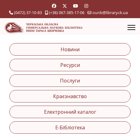
(0472) 37-10-83
(+38) 067-385-17-06
ounb@library.ck.ua
Новини
Ресурси
Послуги
Краєзнавство
Електронний каталог
Е-Бібліотека