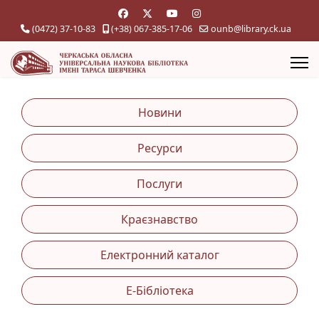
(0472) 37-10-83
(+38) 067-385-17-06
ounb@library.ck.ua
Новини
Ресурси
Послуги
Краєзнавство
Електронний каталог
Е-Бібліотека