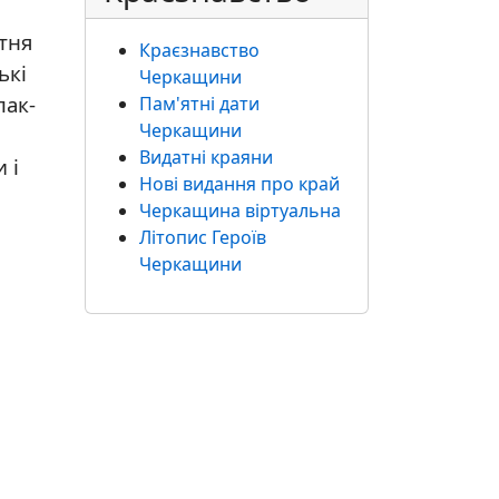
тня
Краєзнавство
ькі
Черкащини
лак-
Пам'ятні дати
Черкащини
Видатні краяни
 і
Нові видання про край
Черкащина віртуальна
Літопис Героїв
Черкащини