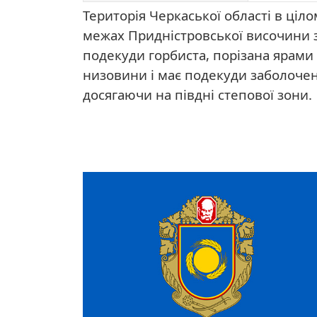
Територія Черкаської області в ці
межах Придністровської височини 
подекуди горбиста, порізана ярами
низовини і має подекуди заболочен
досягаючи на півдні степової зони.