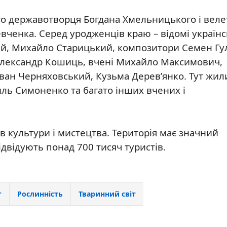
о державотворця Богдана Хмельницького і веле
вченка. Серед уродженців краю – відомі українс
й, Михайло Старицький, композитори Семен Гу
Олександр Кошиць, вчені Михайло Максимович,
ан Черняховський, Кузьма Дерев’янко. Тут жили
ль Симоненко та багато інших вчених і
в культури і мистецтва. Територія має значний
ідвідують понад 700 тисяч туристів.
т
Рослинність
Тваринний світ