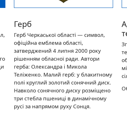
Герб
А
т
л,
Герб Черкаської області — символ,
офіційна емблема області,
Зг
затверджений 4 липня 2000 року
т
го
рішенням обласної ради. Автори
о
ди
герба: Олександра і Микола
мі
Теліженко. Малий герб: у блакитному
с
полі круглий золотий сонячний диск.
О
Навколо сонячного диску розміщено
три стебла пшениці в динамічному
русі за напрямом руху Сонця.