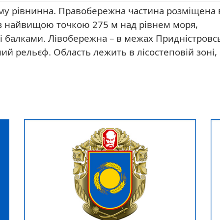
лому рівнинна. Правобережна частина розміщена 
з найвищою точкою 275 м над рівнем моря,
 і балками. Лівобережна – в межах Придністровс
ий рельєф. Область лежить в лісостеповій зоні,