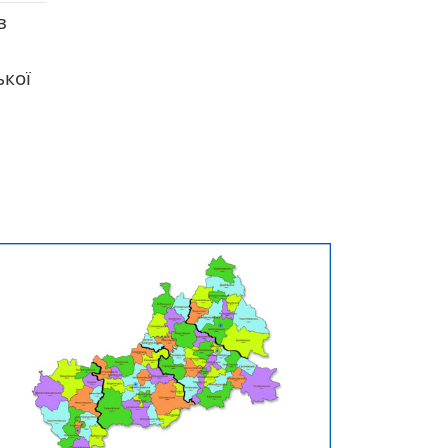
в
ької