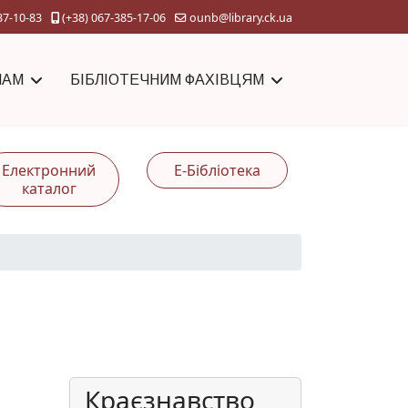
37-10-83
(+38) 067-385-17-06
ounb@library.ck.ua
ЧАМ
БІБЛІОТЕЧНИМ ФАХІВЦЯМ
Електронний
Е-Бібліотека
каталог
Краєзнавство