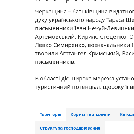
Черкащина – батьківщина видатног
духу українського народу Тараса Ше
письменники Іван Нечуй-Левицьки
Артемовський, Кирило Стеценко, 
Левко Симиренко, воєначальники Ів
творили Агатангел Кримський, Васи
письменників.
В області діє широка мережа устано
туристичний потенціал, щороку її в
Територія
Корисні копалини
Кліма
Структура господарювання