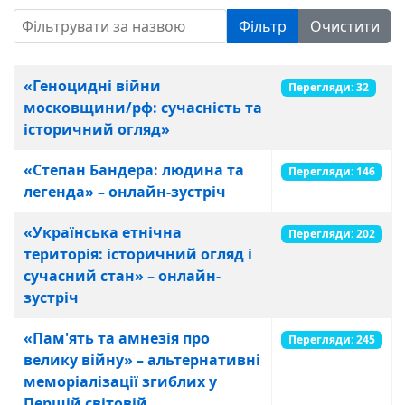
Фільтрувати за назвою
Фільтр
Очистити
Зміст статті
Заголовок
Перегляди
«Геноцидні війни
Перегляди: 32
московщини/рф: сучасність та
історичний огляд»
«Степан Бандера: людина та
Перегляди: 146
легенда» – онлайн-зустріч
«Українська етнічна
Перегляди: 202
територія: історичний огляд і
сучасний стан» – онлайн-
зустріч
«Пам'ять та амнезія про
Перегляди: 245
велику війну» – альтернативні
меморіалізації згиблих у
Першій світовій