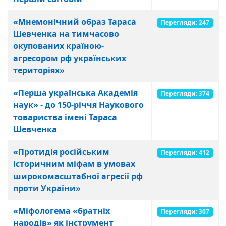
«Мнемонічний образ Тараса
Перегляди: 247
Шевченка на тимчасово
окупованих країною-
агресором рф українських
територіях»
«Перша українська Академія
Перегляди: 374
наук» - до 150-річчя Наукового
товариства імені Тараса
Шевченка
«Протидія російським
Перегляди: 412
історичним міфам в умовах
широкомасштабної агресії рф
проти України»
«Міфологема «братніх
Перегляди: 307
народів» як інструмент