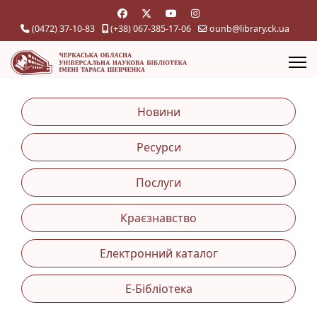
(0472) 37-10-83
(+38) 067-385-17-06
ounb@library.ck.ua
Новини
Ресурси
Послуги
Краєзнавство
Електронний каталог
Е-Бібліотека