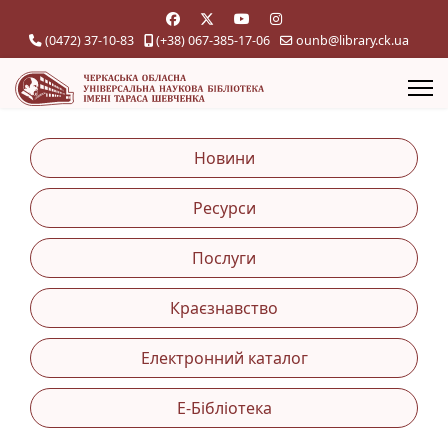
(0472) 37-10-83
(+38) 067-385-17-06
ounb@library.ck.ua
Новини
Ресурси
Послуги
Краєзнавство
Електронний каталог
Е-Бібліотека