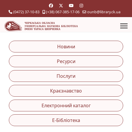
(0472) 37-10-83
(+38) 067-385-17-06
ounb@library.ck.ua
Новини
Ресурси
Послуги
Краєзнавство
Електронний каталог
Е-Бібліотека