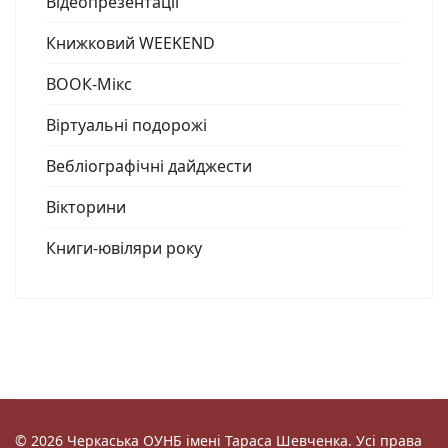
Відеопрезентації
Книжковий WEEKEND
ВООК-Мікс
Віртуальні подорожі
Вебліографічні дайджести
Вікторини
Книги-ювіляри року
© 2026 Черкаська ОУНБ імені Тараса Шевченка. Усі права