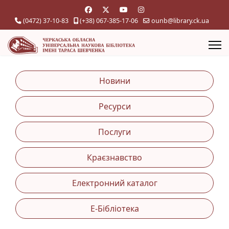
(0472) 37-10-83
(+38) 067-385-17-06
ounb@library.ck.ua
Новини
Ресурси
Послуги
Краєзнавство
Електронний каталог
Е-Бібліотека