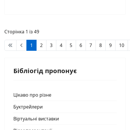
Сторінка 1 із 49
1
2
3
4
5
6
7
8
9
10
Бібліогід пропонує
Цікаво про різне
Буктрейлери
Віртуальні виставки