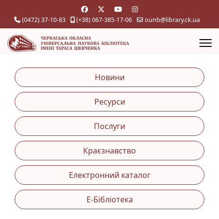
(0472) 37-10-83
(+38) 067-385-17-06
ounb@library.ck.ua
Новини
Ресурси
Послуги
Краєзнавство
Електронний каталог
Е-Бібліотека