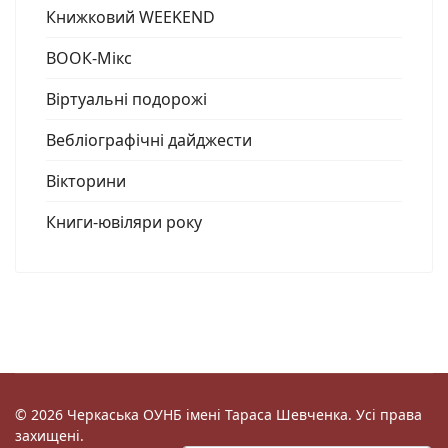
Книжковий WEEKEND
ВООК-Мікс
Віртуальні подорожі
Вебліографічні дайджести
Вікторини
Книги-ювіляри року
© 2026 Черкаська ОУНБ імені Тараса Шевченка. Усі права
захищені.