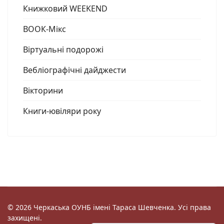
Книжковий WEEKEND
ВООК-Мікс
Віртуальні подорожі
Вебліографічні дайджести
Вікторини
Книги-ювіляри року
© 2026 Черкаська ОУНБ імені Тараса Шевченка. Усі права
захищені.