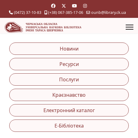
(0472) 37-10-83
(+38) 067-385-17-06
ounb@library.ck.ua
Новини
Ресурси
Послуги
Краєзнавство
Електронний каталог
Е-Бібліотека