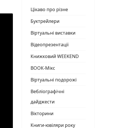
Цікаво про різне
Буктрейлери
Віртуальні виставки
Відеопрезентації
Книжковий WEEKEND
ВООК-Мікс
Віртуальні подорожі
Вебліографічні
дайджести
Вікторини
Книги-ювіляри року