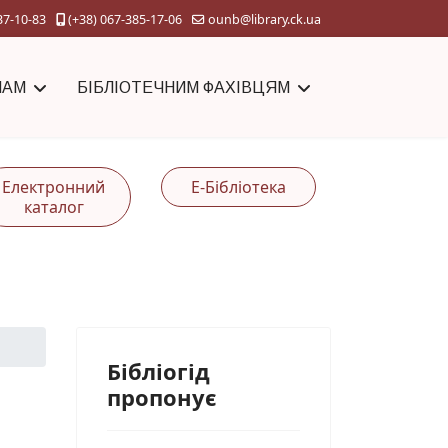
37-10-83
(+38) 067-385-17-06
ounb@library.ck.ua
ЧАМ
БІБЛІОТЕЧНИМ ФАХІВЦЯМ
Електронний
Е-Бібліотека
каталог
Бібліогід
пропонує