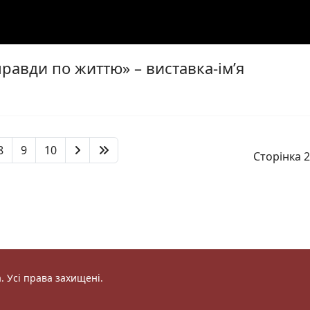
равди по життю» – виставка-ім’я
8
9
10
Сторінка 2
 Усі права захищені.