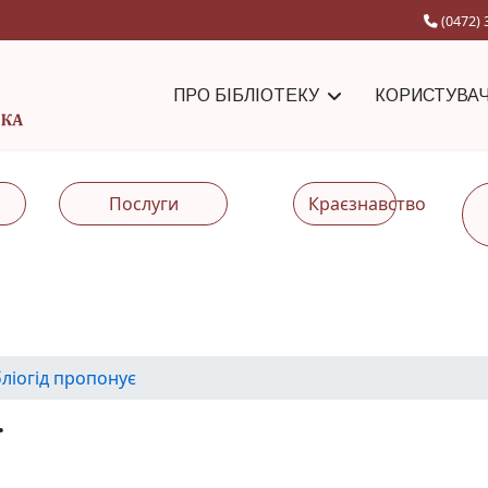
(0472) 
ПРО БІБЛІОТЕКУ
КОРИСТУВА
Послуги
Краєзнавство
бліогід пропонує
ї