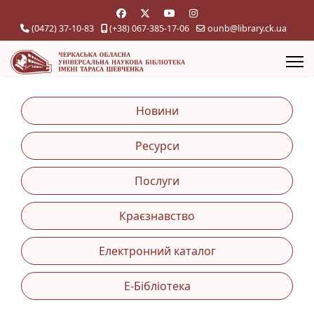
(0472) 37-10-83
(+38) 067-385-17-06
ounb@library.ck.ua
Новини
Ресурси
Послуги
Краєзнавство
Електронний каталог
Е-Бібліотека