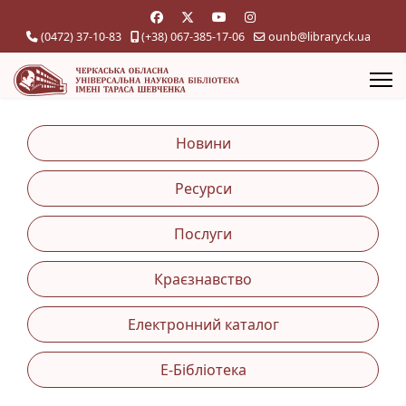
(0472) 37-10-83
(+38) 067-385-17-06
ounb@library.ck.ua
Новини
Ресурси
Послуги
Краєзнавство
Електронний каталог
Е-Бібліотека