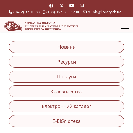
(0472) 37-10-83
(+38) 067-385-17-06
ounb@library.ck.ua
Новини
Ресурси
Послуги
Краєзнавство
Електронний каталог
Е-Бібліотека