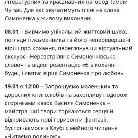
літературних та краєзнавчих нагород Таміли
Чупак. Для вас звучатимуть пісні на слова
Симоненка у живому виконанні.
08.01
– Вивчимо унікальний життєвий шлях,
погляди письменника та його неперевершені
вірші про кохання, переглянувши віртуальний
екскурс «Нерозстріляне Симоненківське
слово» та відеопрезентацію «Є в коханні і
будні, і свята: вірші Симоненка про любов».
19.01
о
12:00
– Запрошуємо маленьких та
дорослих книголюбів на захопливу подорож
сторінками казок Василя Симоненка –
майстра, чиї твори торкаються серця й
відкривають нові горизонти фантазії.
Зустрічаємося в Клубі сімейного читання
«Читаємо родиною».