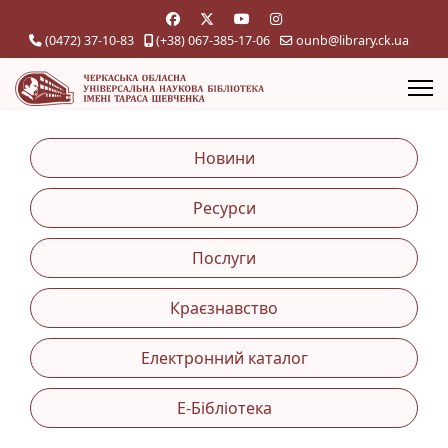
(0472) 37-10-83
(+38) 067-385-17-06
ounb@library.ck.ua
Новини
Ресурси
Послуги
Краєзнавство
Електронний каталог
Е-Бібліотека