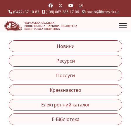
(0472) 37-10-83
(+38) 067-385-17-06
ounb@library.ck.ua
Новини
Ресурси
Послуги
Краєзнавство
Електронний каталог
Е-Бібліотека