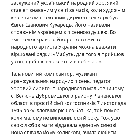
заслужений український народний хор, який
став впізнаваним у світі за часів, коли художнім
керівником і головним диригентом хору був
Євген Іванович Кухарець. Його називали
справжнім українцем з пісенною душею. Бо
змістом яскравого й короткого життя
народного артиста України можна вважати
віршовані рядки: «Мабуть, для того я прийшов
у світ, щоб піснею злетіти в небеса…».
Талановитий композитор, музикант,
аранжувальник народних пісень, педагог і
хоровий диригент народився в мальовничому
с. Велюнь Дубровицького району Рівненської
області в простій сім’ї колгоспників 7 листопада
1945 року. Хлопчик ріс без батька, той помер,
коли малому не виповнилося й року. Тож усю
свою любов мати віддавала єдиному синові.
Вона співала йому колискові, вчила любити