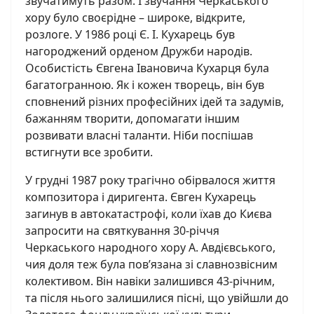
звучатимуть разом. І звучання Черкаського
хору було своєрідне – широке, відкрите,
розлоге. У 1986 році Є. І. Кухарець був
нагороджений орденом Дружби народів.
Особистість Євгена Івановича Кухарця була
багатогранною. Як і кожен творець, він був
сповнений різних професійних ідей та задумів,
бажанням творити, допомагати іншим
розвивати власні таланти. Ніби поспішав
встигнути все зробити.
У грудні 1987 року трагічно обірвалося життя
композитора і диригента. Євген Кухарець
загинув в автокатастрофі, коли їхав до Києва
запросити на святкування 30-річчя
Черкаського народного хору А. Авдієвського,
чия доля теж була пов’язана зі славнозвісним
колективом. Він навіки залишився 43-річним,
та після нього залишилися пісні, що увійшли до