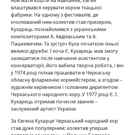
Аби мати кошти на навчання, Євген
влаштувався керувати хором ткацької
фабрики. На одному з фестивалів, де
очолюваний ним колектив став призером,
Кухарець познайомився з українськими
композиторами А. Авдієвським та А.
Пашкевичем. Та зустріч була початком їхньої
великої дружби. І хоча Є. Кухарець мав змогу
залишитися після навчання асистентом у
консерваторії, його вабила творча робота, і він
у 1974 році поїхав працювати в Черкаську
обласну філармонію хормейстером, а згодом –
художнім керівником і головним диригентом
Черкаського народного хору. У 1977 році Є. І.
Кухарець отримав почесне звання –
заслужений артист України.
За Євгена Кухарця Черкаський народний хор
став дуже популярним; колектив уперше