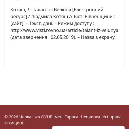
Котяш, Л. Талант із Велюня [Електронний
ресурс] / Людмила Котяш // Вісті Рівненщини :
[сайт]. – Текст. дані. – Режим доступу :
http://www.visti.rovno.ua/article/talant-iz-velunya
(дата звернення : 02.05.2019). – Назва з екрану.
© 2026 Черкаська ОУНБ імені Тараса Шевченка. Усі права
захищені.
Пошук