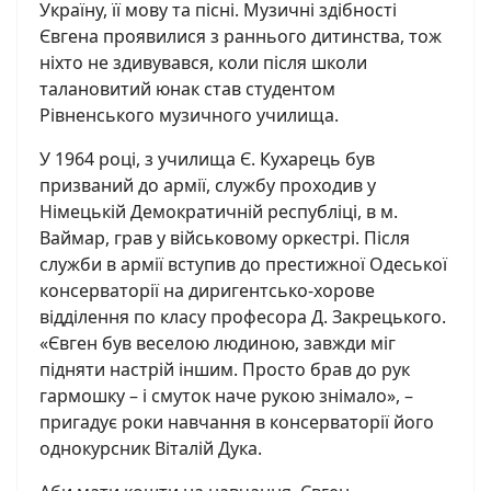
Україну, її мову та пісні. Музичні здібності
Євгена проявилися з раннього дитинства, тож
ніхто не здивувався, коли після школи
талановитий юнак став студентом
Рівненського музичного училища.
У 1964 році, з училища Є. Кухарець був
призваний до армії, службу проходив у
Німецькій Демократичній республіці, в м.
Ваймар, грав у військовому оркестрі. Після
служби в армії вступив до престижної Одеської
консерваторії на диригентсько-хорове
відділення по класу професора Д. Закрецького.
«Євген був веселою людиною, завжди міг
підняти настрій іншим. Просто брав до рук
гармошку – і смуток наче рукою знімало», –
пригадує роки навчання в консерваторії його
однокурсник Віталій Дука.