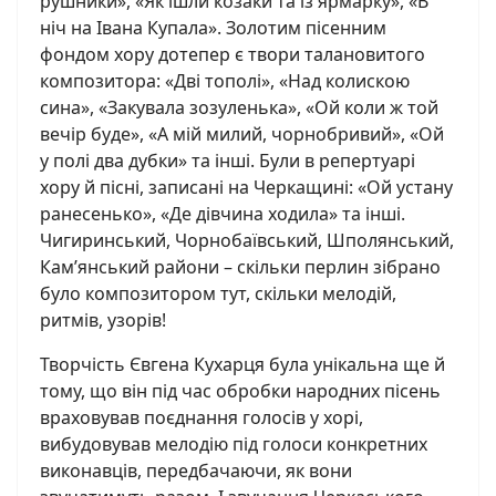
рушники», «Як ішли козаки та із ярмарку», «В
ніч на Івана Купала». Золотим пісенним
фондом хору дотепер є твори талановитого
композитора: «Дві тополі», «Над колискою
сина», «Закувала зозуленька», «Ой коли ж той
вечір буде», «А мій милий, чорнобривий», «Ой
у полі два дубки» та інші. Були в репертуарі
хору й пісні, записані на Черкащині: «Ой устану
ранесенько», «Де дівчина ходила» та інші.
Чигиринський, Чорнобаївський, Шполянський,
Кам’янський райони – скільки перлин зібрано
було композитором тут, скільки мелодій,
ритмів, узорів!
Творчість Євгена Кухарця була унікальна ще й
тому, що він під час обробки народних пісень
враховував поєднання голосів у хорі,
вибудовував мелодію під голоси конкретних
виконавців, передбачаючи, як вони