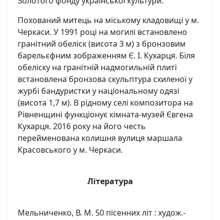
Золотого фонду української культури.
Похований митець на міському кладовищі у м.
Черкаси. У 1991 році на могилі встановлено
гранітний обеліск (висота 3 м) з бронзовим
барельєфним зображенням Є. І. Кухарця. Біля
обеліску на гранітній надмогильній плиті
встановлена бронзова скульптура схиленої у
журбі бандуристки у національному одязі
(висота 1,7 м). В рідному селі композитора на
Рівненщині функціонує кімната-музей Євгена
Кухарця. 2016 року на його честь
перейменована колишня вулиця маршала
Красовського у м. Черкаси.
Література
Мельниченко, В. М. 50 пісенних літ : худож.-