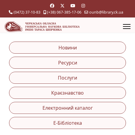
(0472) 37-10-83
(+38) 067-385-17-06
ounb@library.ck.ua
Новини
Ресурси
Послуги
Краєзнавство
Електронний каталог
Е-Бібліотека