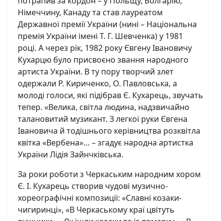
потрапив за кордон – у Польщу, Болгарію,
Німеччину, Канаду та став лауреатом
Державної премії України (нині – Національна
премія України імені Т. Г. Шевченка) у 1981
році. А через рік, 1982 року Євгену Івановичу
Кухарцю було присвоєно звання народного
артиста України. В ту пору творчий злет
одержали Р. Кириченко, О. Павловська, а
молоді голоси, які підібрав Є. Кухарець, звучать
тепер. «Велика, світла людина, надзвичайно
талановитий музикант. З легкої руки Євгена
Івановича й тодішнього керівництва розквітла
квітка «Вербена»… – згадує народна артистка
України Лідія Зайнчківська.
За роки роботи з Черкаським народним хором
Є. І. Кухарець створив чудові музично-
хореографічні композиції: «Славні козаки-
чигиринці», «В Черкаському краї цвітуть