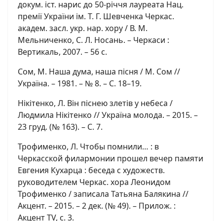
докум. іст. нарис до 50-річчя лауреата Нац.
премії України ім. Т. Г. Шевченка Черкас.
академ. засл. укр. нар. хору / В. М.
Мельниченко, С. Л. Носань. – Черкаси :
Вертикаль, 2007. – 56 с.
Сом, М. Наша дума, наша пісня / М. Сом //
Україна. – 1981. – № 8. – С. 18–19.
Нікітенко, Л. Він піснею злетів у небеса /
Людмила Нікітенко // Україна молода. – 2015. –
23 груд. (№ 163). – С. 7.
Трофименко, Л. Чтобы помнили… : в
Черкасской филармонии прошел вечер памяти
Евгения Кухарца : беседа с художеств.
руководителем Черкас. хора Леонидом
Трофименко / записала Татьяна Балякина //
Акцент. – 2015. – 2 дек. (№ 49). – Прилож. :
Акцент TV, с. 3.