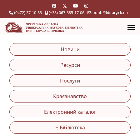
(0472) 37-10-83
(+38) 067-385-17-06
ounb@library.ck.ua
Новини
Ресурси
Послуги
Краєзнавство
Електронний каталог
Е-Бібліотека