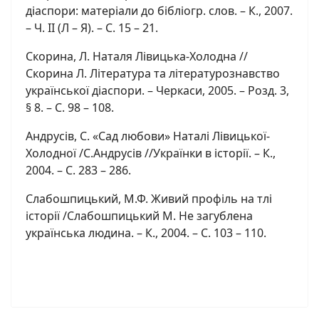
діаспори: матеріали до бібліогр. слов. – К., 2007.
– Ч. ІІ (Л – Я). – С. 15 – 21.
Скорина, Л. Наталя Лівицька-Холодна //
Скорина Л. Література та літературознавство
української діаспори. – Черкаси, 2005. – Розд. 3,
§ 8. – С. 98 – 108.
Андрусів, С. «Сад любови» Наталі Лівицької-
Холодної /С.Андрусів //Українки в історії. – К.,
2004. – С. 283 – 286.
Слабошпицький, М.Ф. Живий профіль на тлі
історії /Слабошпицький М. Не загублена
українська людина. – К., 2004. – С. 103 – 110.