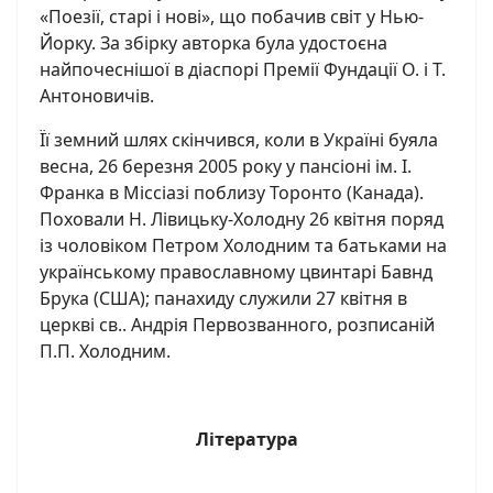
«Поезії, старі і нові», що побачив світ у Нью-
Йорку. За збірку авторка була удостоєна
найпочеснішої в діаспорі Премії Фундації О. і Т.
Антоновичів.
Її земний шлях скінчився, коли в Україні буяла
весна, 26 березня 2005 року у пансіоні ім. І.
Франка в Міссіазі поблизу Торонто (Канада).
Поховали Н. Лівицьку-Холодну 26 квітня поряд
із чоловіком Петром Холодним та батьками на
українському православному цвинтарі Бавнд
Брука (США); панахиду служили 27 квітня в
церкві св.. Андрія Первозванного, розписаній
П.П. Холодним.
Література