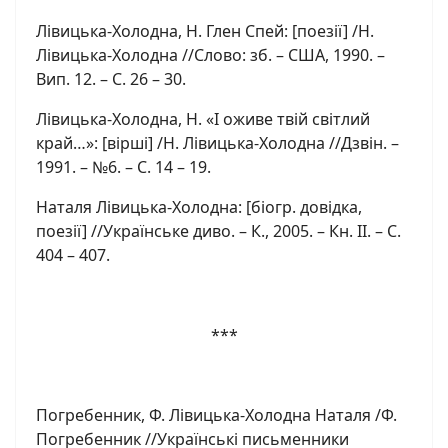
Лівицька-Холодна, Н. Глен Спей: [поезії] /Н.
Лівицька-Холодна //Слово: зб. – США, 1990. –
Вип. 12. – С. 26 – 30.
Лівицька-Холодна, Н. «І оживе твій світлий
край…»: [вірші] /Н. Лівицька-Холодна //Дзвін. –
1991. – №6. – С. 14 – 19.
Наталя Лівицька-Холодна: [біогр. довідка,
поезії] //Українське диво. – К., 2005. – Кн. ІІ. – С.
404 – 407.
***
Погребенник, Ф. Лівицька-Холодна Наталя /Ф.
Погребенник //Українські письменники