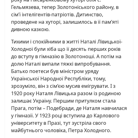
Гельмязева, тепер Золотоніського району, в
сім’ї інтелігентів-патріотів. Дитинство,
проведене на хуторі, залишилось в її пам’яті
дивною казкою.
Тихими і спокійними в житті Наталі Лівицької-
Холодної були хіба що її десять перших років
до вступу в гімназію в Золотоноші. А потім на
долю Наталі випали тяжкі випробування.
Батько поетеси був міністром уряду
Української Народної Республіки, тому,
зрозуміло, він з сім’єю мусив емігрувати. І з
1920 року Наталя Лівицька разом із родиною
залишає Україну. Першим притулком стала
Прага, потім – Подебради, де Наталя навчилася
у гімназії. У 1923 році вступила до Карлового
університету в Празі, тут зустріла свого
майбутнього чоловіка, Петра Холодного.