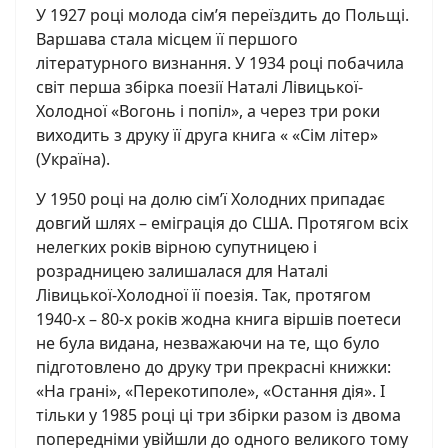
У 1927 році молода сім’я переїздить до Польщі.
Варшава стала місцем її першого
літературного визнання. У 1934 році побачила
світ перша збірка поезії Наталі Лівицької-
Холодної «Вогонь і попіл», а через три роки
виходить з друку її друга книга « «Сім літер»
(Україна).
У 1950 році на долю сім’ї Холодних припадає
довгий шлях – еміграція до США. Протягом всіх
нелегких років вірною супутницею і
розрадницею залишалася для Наталі
Лівицької-Холодної її поезія. Так, протягом
1940-х – 80-х років жодна книга віршів поетеси
не була видана, незважаючи на те, що було
підготовлено до друку три прекрасні книжки:
«На грані», «Перекотиполе», «Остання дія». І
тільки у 1985 році ці три збірки разом із двома
попередніми увійшли до одного великого тому