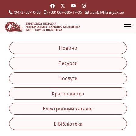
(0472) 37-10-83
(+38) 067-385-17-06
ounb@library.ck.ua
Новини
Ресурси
Послуги
Краєзнавство
Електронний каталог
Е-Бібліотека