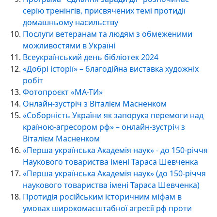
серію тренінгів, присвячених темі протидії
домашньому насильству
Послуги ветеранам та людям з обмеженими
можливостями в Україні
Всеукраїнський день бібліотек 2024
«Добрі історії» – благодійна виставка художніх
робіт
Фотопроєкт «МА-ТИ»
Онлайн-зустріч з Віталієм Масненком
«Соборність України як запорука перемоги над
країною-агресором рф» – онлайн-зустріч з
Віталієм Масненком
«Перша українська Академія наук» - до 150-річчя
Наукового товариства імені Тараса Шевченка
«Перша українська Академія наук» (до 150-річчя
наукового товариства імені Тараса Шевченка)
Протидія російським історичним міфам в
умовах широкомасштабної агресії рф проти