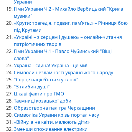
України
Гімн України Ч.2 - Михайло Вербицький "Крила
музики"
«Крути: трагедія, подвиг, пам’ять.» – Річниця бою
під Крутами
«Україні – з серцем і душею» – онлайн-читання
патріотичних творів
Гімн України Ч.1 - Павло Чубинський "Віщі
слова"
Україна - єдина! Україна - це ми!
Символи незламності українського народу
"Серце нації б'ється у слові"
"З глибин душі"
Цікаві факти про ГМО
Таємниці козацької доби
Образотворча палітра Черкащини
Символіка України крізь портал часу
«Війну, а не квіти, малюють діти»
Зменши споживання електрики