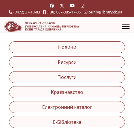
(0472) 37-10-83
(+38) 067-385-17-06
ounb@library.ck.ua
Новини
Ресурси
Послуги
Краєзнавство
Електронний каталог
Е-Бібліотека