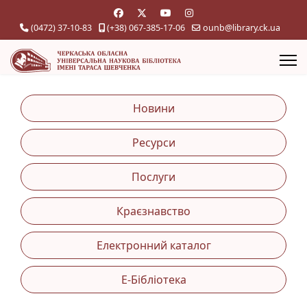
(0472) 37-10-83
(+38) 067-385-17-06
ounb@library.ck.ua
Новини
Ресурси
Послуги
Краєзнавство
Електронний каталог
Е-Бібліотека