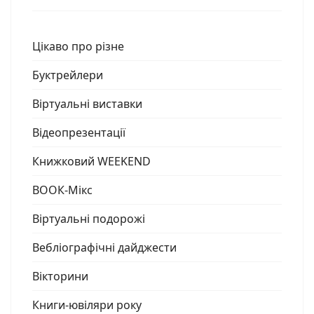
Цікаво про різне
Буктрейлери
Віртуальні виставки
Відеопрезентації
Книжковий WEEKEND
ВООК-Мікс
Віртуальні подорожі
Вебліографічні дайджести
Вікторини
Книги-ювіляри року