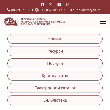
(0472) 37-10-83
(+38) 067-385-17-06
ounb@library.ck.ua
Новини
Ресурси
Послуги
Краєзнавство
Електронний каталог
Е-Бібліотека