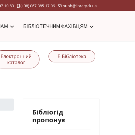
37-10-83
(+38) 067-385-17-06
ounb@library.ck.ua
ЧАМ
БІБЛІОТЕЧНИМ ФАХІВЦЯМ
Електронний
Е-Бібліотека
каталог
Бібліогід
пропонує