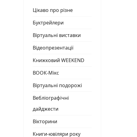
Цікаво про різне
Буктрейлери
Віртуальні виставки
Відеопрезентації
Книжковий WEEKEND
ВООК-Мікс
Віртуальні подорожі
Вебліографічні
дайджести
Вікторини
Книги-ювіляри року