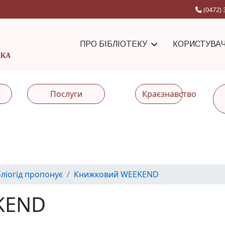
(0472) 
ПРО БІБЛІОТЕКУ
КОРИСТУВА
Послуги
Краєзнавство
бліогід пропонує
Книжковий WEEKEND
KEND