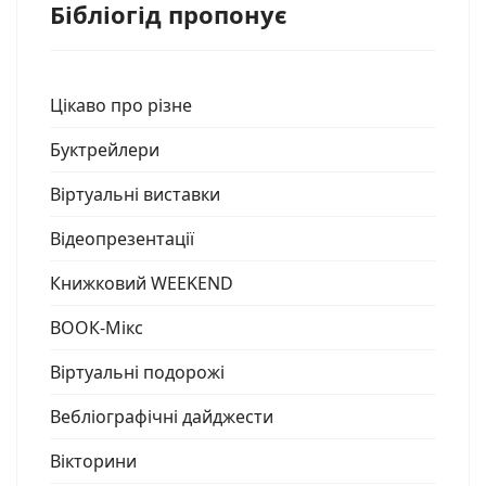
Бібліогід пропонує
Цікаво про різне
Буктрейлери
Віртуальні виставки
Відеопрезентації
Книжковий WEEKEND
ВООК-Мікс
Віртуальні подорожі
Вебліографічні дайджести
Вікторини