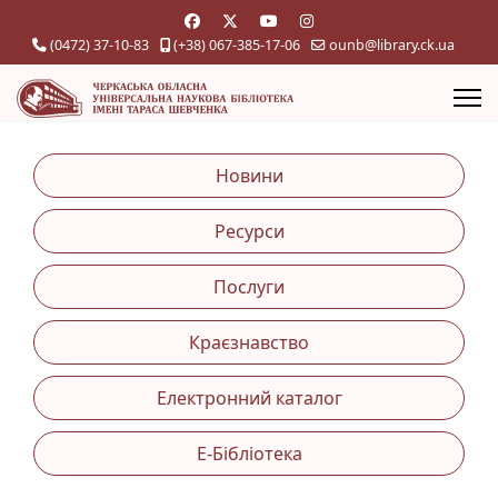
(0472) 37-10-83
(+38) 067-385-17-06
ounb@library.ck.ua
Новини
Ресурси
Послуги
Краєзнавство
Електронний каталог
Е-Бібліотека