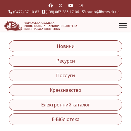
(0472) 37-10-83
(+38) 067-385-17-06
ounb@library.ck.ua
Новини
Ресурси
Послуги
Краєзнавство
Електронний каталог
Е-Бібліотека