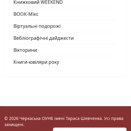
Книжковий WEEKEND
ВООК-Мікс
Віртуальні подорожі
Вебліографічні дайджести
Вікторини
Книги-ювіляри року
© 2026 Черкаська ОУНБ імені Тараса Шевченка. Усі права
захищені.
Пошук