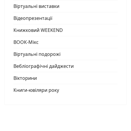
Віртуальні виставки
Відеопрезентації
Книжковий WEEKEND
ВООК-Мікс
Віртуальні подорожі
Вебліографічні дайджести
Вікторини
Книги-ювіляри року