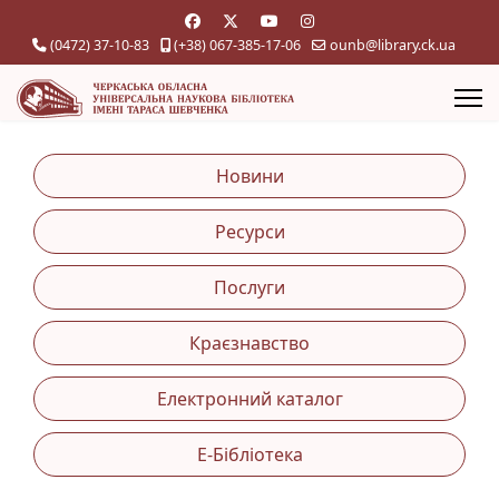
(0472) 37-10-83
(+38) 067-385-17-06
ounb@library.ck.ua
Новини
Ресурси
Послуги
Краєзнавство
Електронний каталог
Е-Бібліотека