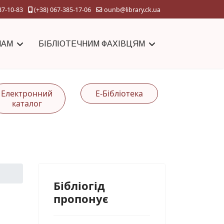
37-10-83
(+38) 067-385-17-06
ounb@library.ck.ua
ЧАМ
БІБЛІОТЕЧНИМ ФАХІВЦЯМ
Електронний
Е-Бібліотека
каталог
Бібліогід
пропонує