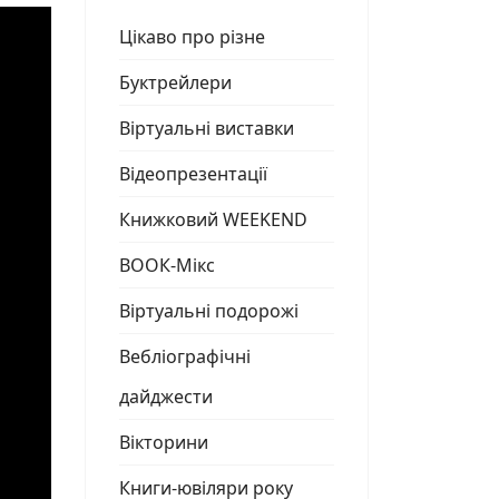
Цікаво про різне
Буктрейлери
Віртуальні виставки
Відеопрезентації
Книжковий WEEKEND
ВООК-Мікс
Віртуальні подорожі
Вебліографічні
дайджести
Вікторини
Книги-ювіляри року