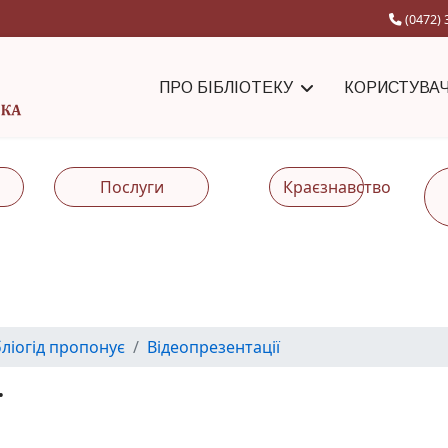
(0472) 
ПРО БІБЛІОТЕКУ
КОРИСТУВА
Послуги
Краєзнавство
бліогід пропонує
Відеопрезентації
ї