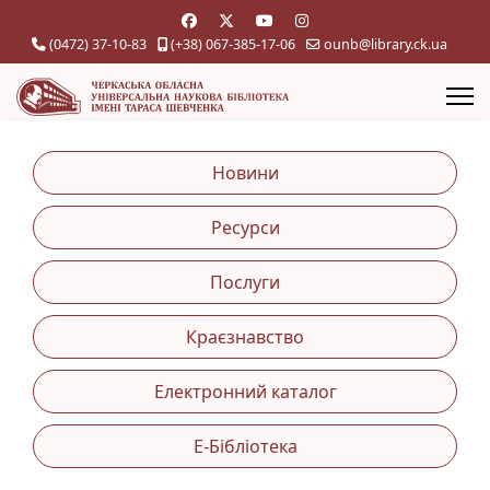
(0472) 37-10-83
(+38) 067-385-17-06
ounb@library.ck.ua
Новини
Ресурси
Послуги
Краєзнавство
Електронний каталог
Е-Бібліотека