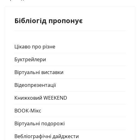
Бібліогід пропонує
Цікаво про різне
Буктрейлери
Віртуальні виставки
Відеопрезентації
Книжковий WEEKEND
ВООК-Мікс
Віртуальні подорожі
Вебліографічні дайджести