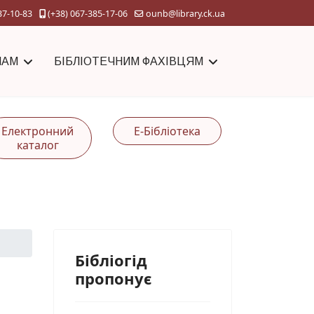
37-10-83
(+38) 067-385-17-06
ounb@library.ck.ua
ЧАМ
БІБЛІОТЕЧНИМ ФАХІВЦЯМ
Електронний
Е-Бібліотека
каталог
Бібліогід
пропонує