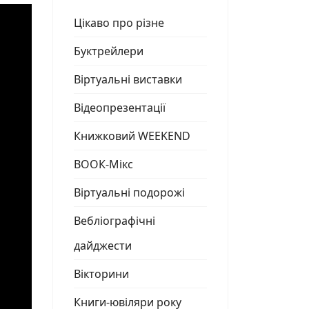
Цікаво про різне
Буктрейлери
Віртуальні виставки
Відеопрезентації
Книжковий WEEKEND
ВООК-Мікс
Віртуальні подорожі
Вебліографічні
дайджести
Вікторини
Книги-ювіляри року