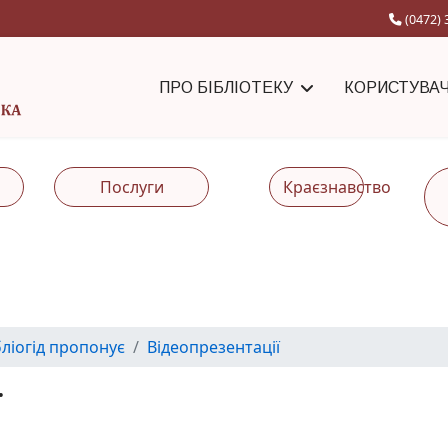
(0472) 
ПРО БІБЛІОТЕКУ
КОРИСТУВА
Послуги
Краєзнавство
бліогід пропонує
Відеопрезентації
ї