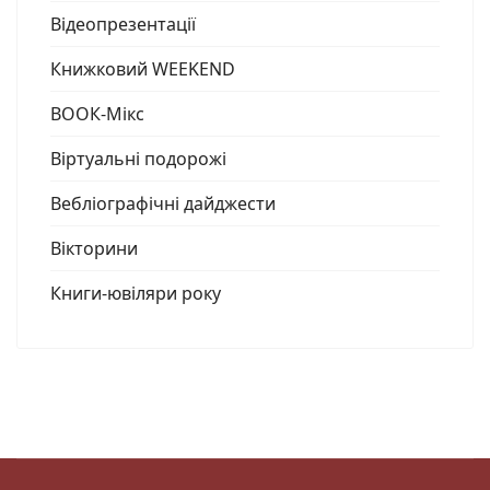
Відеопрезентації
Книжковий WEEKEND
ВООК-Мікс
Віртуальні подорожі
Вебліографічні дайджести
Вікторини
Книги-ювіляри року