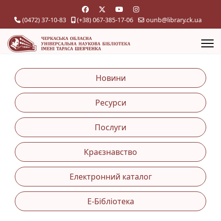
(0472) 37-10-83
(+38) 067-385-17-06
ounb@library.ck.ua
Новини
Ресурси
Послуги
Краєзнавство
Електронний каталог
Е-Бібліотека