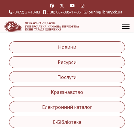
(0472) 37-10-83
(+38) 067-385-17-06
ounb@library.ck.ua
Новини
Ресурси
Послуги
Краєзнавство
Електронний каталог
Е-Бібліотека