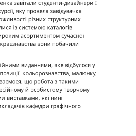
ченка завітали студенти-дизайнери І
урсії, яку провела завідувачка
можливості різних структурних
илися із системою каталогів
широким асортиментом сучасної
лі краєзнавства вони побачили
ійними виданнями, яке відбулося у
мпозиції, кольорознавства, малюнку,
іваємося, що робота з такими
есійному й особистому творчому
и виставками, які нині
викладачів кафедри графічного