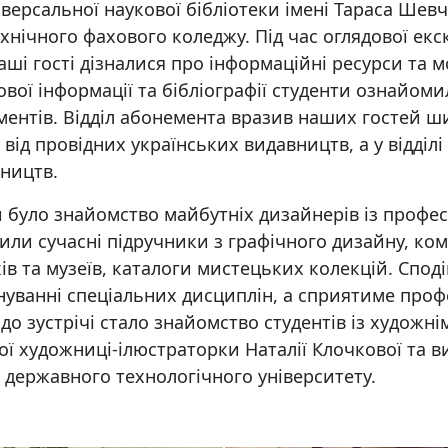
іверсальної наукової бібліотеки імені Тараса Шев
хнічного фахового коледжу. Під час оглядової екск
аші гості дізналися про інформаційні ресурси та 
укової інформації та бібліографії студенти ознайом
ментів. Відділ абонемента вразив наших гостей 
в від провідних українських видавництв, а у відді
ництв.
и було знайомство майбутніх дизайнерів із профес
вили сучасні підручники з графічного дизайну, ко
ів та музеїв, каталоги мистецьких колекцій. Спод
уванні спеціальних дисциплін, а сприятиме проф
 зустрічі стало знайомство студентів із художнім
ої художниці-ілюстраторки Наталії Клочкової та 
 державного технологічного університету.