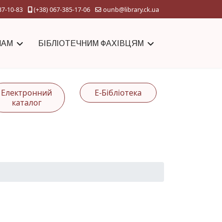
37-10-83
(+38) 067-385-17-06
ounb@library.ck.ua
ЧАМ
БІБЛІОТЕЧНИМ ФАХІВЦЯМ
Електронний
Е-Бібліотека
каталог