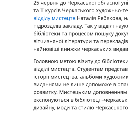
25 червня до Черкаської обласної ун
та ІІ курсів Черкаського художньо-те
відділу мистецтв
Наталія Ребякова, н
підрозділів закладу. Так у відділі на
бібліотеки та процесом пошуку доку
вітчизняної літератури та перекладі
найновіші книжки черкаських видав
Головною метою візиту до бібліотек
відділі мистецтв. Студентам предста
історії мистецтва, альбоми художник
виданнями не лише допоможе в опан
розвитку. Мистецьким доповненням до
експонуються в бібліотеці –черкаськ
дизайну, моди та стилю Черкаського