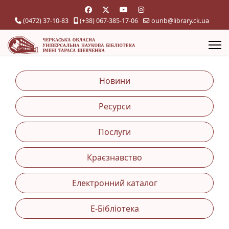
(0472) 37-10-83
(+38) 067-385-17-06
ounb@library.ck.ua
Новини
Ресурси
Послуги
Краєзнавство
Електронний каталог
Е-Бібліотека