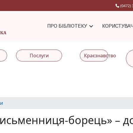
(0472) 
ПРО БІБЛІОТЕКУ
КОРИСТУВА
Послуги
Краєзнавство
и
письменниця-борець» – до