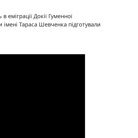
в еміграції Докії Гуменної
ки імені Тараса Шевченка підготували