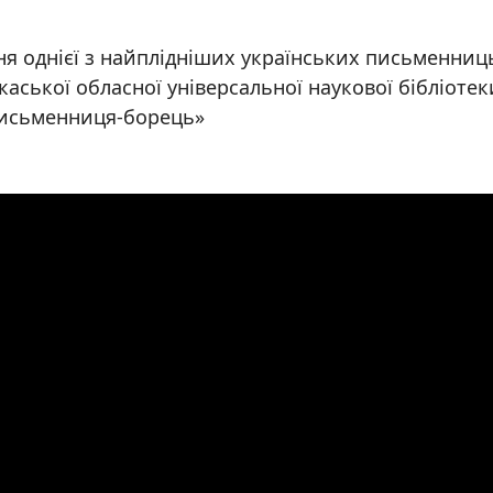
ня однієї з найплідніших українських письменниць 
каської обласної універсальної наукової бібліоте
 письменниця-борець»