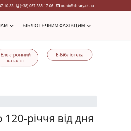
37-10-83
(+38) 067-385-17-06
ounb@library.ck.ua
ЧАМ
БІБЛІОТЕЧНИМ ФАХІВЦЯМ
Електронний
Е-Бібліотека
каталог
 120-річчя від дня