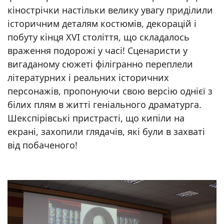
кінострічки настільки велику увагу приділили
історичним деталям костюмів, декорацій і
побуту кінця XVI століття, що складалось
враження подорожі у часі! Сценаристи у
вигаданому сюжеті філігранно переплели
літературних і реальних історичних
персонажів, пропонуючи свою версію однієї з
білих плям в житті геніального драматурга.
Шекспірівські пристрасті, що кипіли на
екрані, захопили глядачів, які були в захваті
від побаченого!