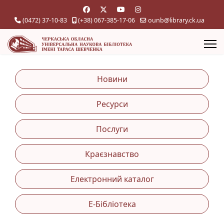
(0472) 37-10-83
(+38) 067-385-17-06
ounb@library.ck.ua
Новини
Ресурси
Послуги
Краєзнавство
Електронний каталог
Е-Бібліотека