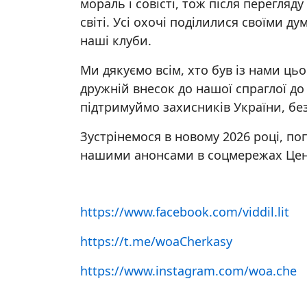
мораль і совісті, тож після перегля
світі. Усі охочі поділилися своїми д
наші клуби.
Ми дякуємо всім, хто був із нами цьог
дружній внесок до нашої спраглої до
підтримуймо захисників України, без
Зустрінемося в новому 2026 році, по
нашими анонсами в соцмережах Цент
https://www.facebook.com/viddil.lit
https://t.me/woaCherkasy
https://www.instagram.com/woa.che