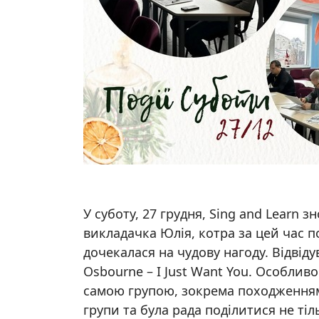
У суботу, 27 грудня, Sing and Learn
викладачка Юлія, котра за цей час по
дочекалася на чудову нагоду. Відвіду
Osbourne – I Just Want You. Особлив
самою групою, зокрема походженням 
групи та була рада поділитися не т