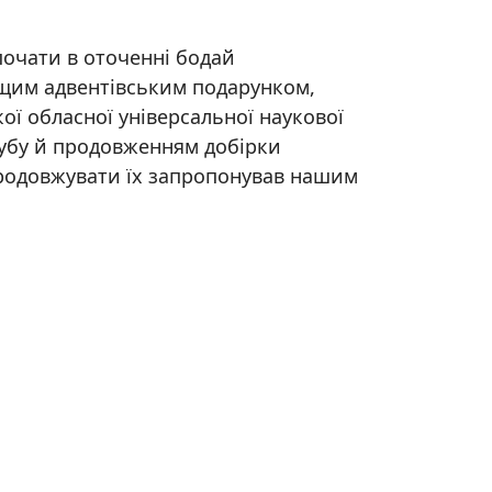
зпочати в оточенні бодай
ащим адвентівським подарунком,
ї обласної універсальної наукової
лубу й продовженням добірки
 продовжувати їх запропонував нашим