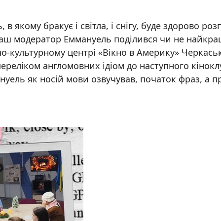
 якому бракує і світла, і снігу, буде здорово ро
 наш модератор Еммануель поділився чи не найкр
-культурному центрі «Вікно в Америку» Черкасько
 переліком англомовних ідіом до наступного кінок
мануель як носій мови озвучував, початок фраз, а