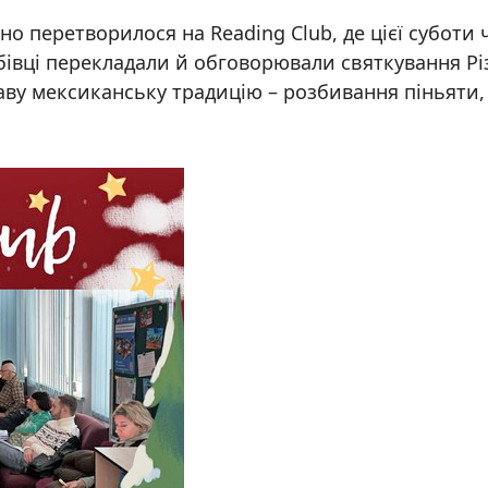
но перетворилося на Reading Club, де цієї суботи 
убівці перекладали й обговорювали святкування Різ
раву мексиканську традицію – розбивання піньяти