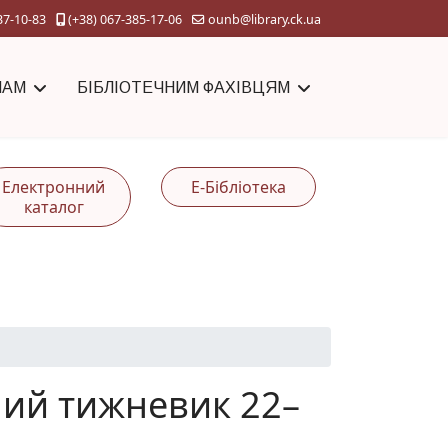
37-10-83
(+38) 067-385-17-06
ounb@library.ck.ua
ЧАМ
БІБЛІОТЕЧНИМ ФАХІВЦЯМ
Електронний
Е-Бібліотека
каталог
яний тижневик 22–