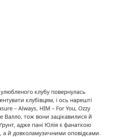
го улюбленого клубу повернулась
ентувати клубівцям, і ось нарешті
ure – Always, HIM – For You, Ozzy
ле Валло, тож вони зацікавилися й
рунт, адже пані Юлія є фанаткою
ю, а й довколамузичними оповідками.