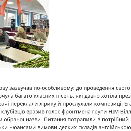
 знову зазвучав по-особливому: до проведення сво
чула багато класних пісень, які давно хотіла през
вачі переклали лірику й прослухали композиції Eras
о клубівців вразив голос фронтмена групи HIM Віл
обраної назви. Питання потрапили в потрібний ґ
ільки нюансами вимови деяких складів англійсько