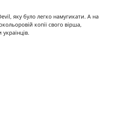
evil, яку було легко намугикати. А на
окольоровій копії свого вірша,
 українців.