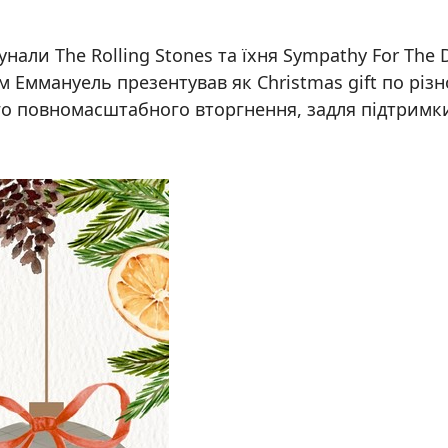
нали The Rolling Stones та їхня Sympathy For The D
м Еммануель презентував як Christmas gift по різн
го повномасштабного вторгнення, задля підтримки