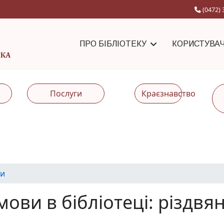
(0472) 
ПРО БІБЛІОТЕКУ
КОРИСТУВА
Послуги
Краєзнавство
и
мови в бібліотеці: різдв