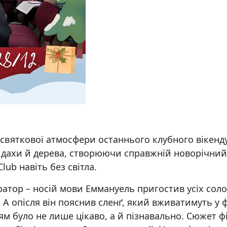
 святкової атмосфери останнього клубного вікенду
, дахи й дерева, створюючи справжній новорічний н
ub навіть без світла.
ратор – носій мови Еммануель пригостив усіх со
А опісля він пояснив сленґ, який вживатимуть у ф
м було не лише цікаво, а й пізнавально. Сюжет фі