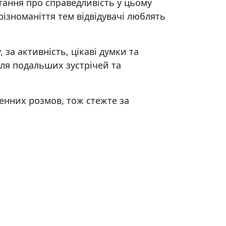
итання про справедливість у цьому
 різноманіття тем відвідувачі люблять
 за активність, цікаві думки та
для подальших зустрічей та
ненних розмов, тож стежте за