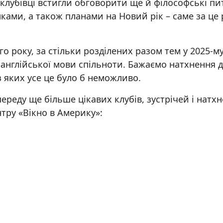
ду клубівці встигли обговорити ще й філософські п
умками, а також планами на Новий рік – саме за це
о року, за стільки розділених разом тем у 2025-му,
 англійської мови спільноти. Бажаємо натхнення 
 яких усе це було б неможливо.
переду ще більше цікавих клубів, зустрічей і натх
ру «Вікно в Америку»: