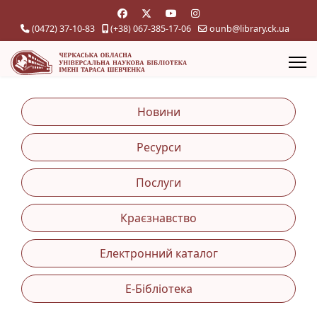
(0472) 37-10-83
(+38) 067-385-17-06
ounb@library.ck.ua
Новини
Ресурси
Послуги
Краєзнавство
Електронний каталог
Е-Бібліотека