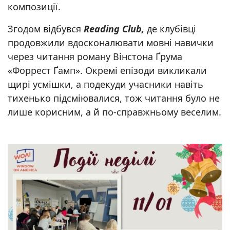
композиції.
Згодом відбувся
Reading Club,
де клубівці
продовжили вдосконалювати мовні навички
через читання роману Вінстона Ґрума
«Форрест Ґамп». Окремі епізоди викликали
щирі усмішки, а подекуди учасники навіть
тихенько підсміювалися, тож читання було не
лише корисним, а й по-справжньому веселим.