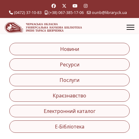
(0472) 37-10-83
(+38) 067-385-17-06
ounb@library.ck.ua
Новини
Ресурси
Послуги
Краєзнавство
Електронний каталог
Е-Бібліотека