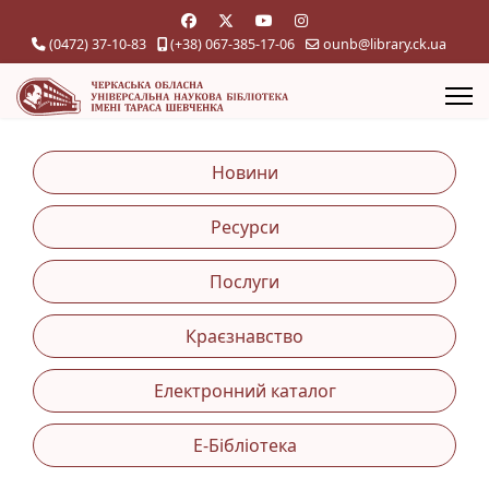
(0472) 37-10-83
(+38) 067-385-17-06
ounb@library.ck.ua
Новини
Ресурси
Послуги
Краєзнавство
Електронний каталог
Е-Бібліотека