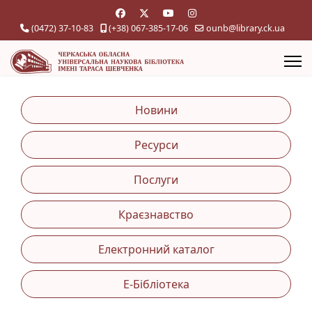
(0472) 37-10-83
(+38) 067-385-17-06
ounb@library.ck.ua
Новини
Ресурси
Послуги
Краєзнавство
Електронний каталог
Е-Бібліотека