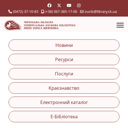
(0472) 37-10-83
(+38) 067-385-17-06
ounb@library.ck.ua
Новини
Ресурси
Послуги
Краєзнавство
Електронний каталог
Е-Бібліотека