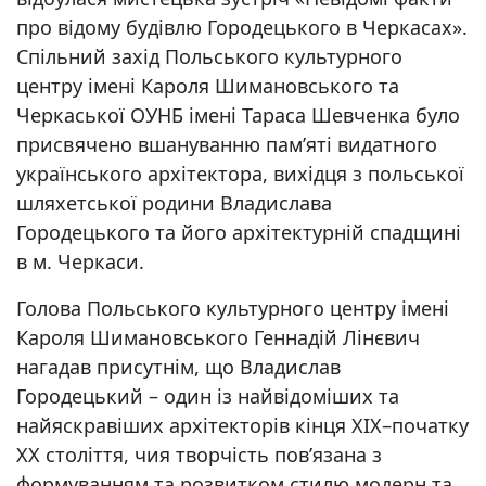
про відому будівлю Городецького в Черкасах».
Спільний захід Польського культурного
центру імені Кароля Шимановського та
Черкаської ОУНБ імені Тараса Шевченка було
присвячено вшануванню пам’яті видатного
українського архітектора, вихідця з польської
шляхетської родини Владислава
Городецького та його архітектурній спадщині
в м. Черкаси.
Голова Польського культурного центру імені
Кароля Шимановського Геннадій Лінєвич
нагадав присутнім, що Владислав
Городецький – один із найвідоміших та
найяскравіших архітекторів кінця ХІХ–початку
ХХ століття, чия творчість пов’язана з
формуванням та розвитком стилю модерн та