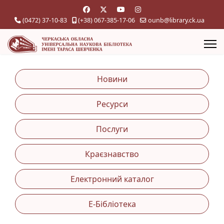
(0472) 37-10-83
(+38) 067-385-17-06
ounb@library.ck.ua
Новини
Ресурси
Послуги
Краєзнавство
Електронний каталог
Е-Бібліотека