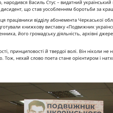
ір, народився Василь Стус – видатний український 
і дисидент, що став уособленням боротьби за кра
ця працівники відділу абонемента Черкаської обл
ідготували книжкову виставку «Подвижник українсь
ника, його громадську діяльність, архівні джере
сті, принциповості й твердої волі. Він ніколи не 
 Тож, нехай слово поета стане орієнтиром і натх