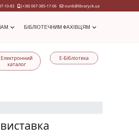
37-10-83
(+38) 067-385-17-06
ounb@library.ck.ua
ЧАМ
БІБЛІОТЕЧНИМ ФАХІВЦЯМ
Електронний
Е-Бібліотека
каталог
 виставка