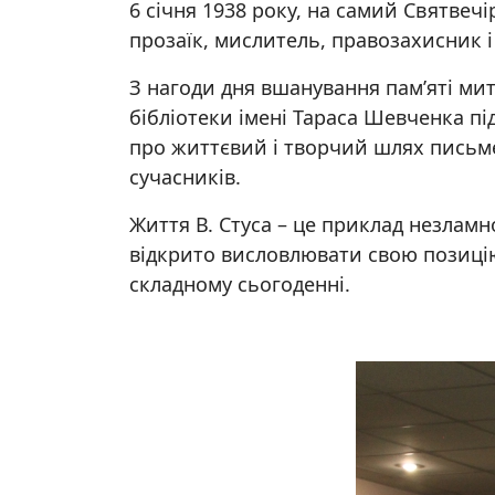
6 січня 1938 року, на самий Святвеч
прозаїк, мислитель, правозахисник 
З нагоди дня вшанування пам’яті мит
бібліотеки імені Тараса Шевченка п
про життєвий і творчий шлях письмен
сучасників.
Життя В. Стуса – це приклад незламно
відкрито висловлювати свою позицію.
складному сьогоденні.