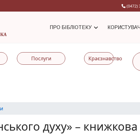
(0472) 
ПРО БІБЛІОТЕКУ
КОРИСТУВА
Послуги
Краєзнавство
и
ського духу» – книжкова