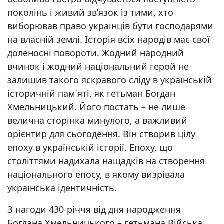
поколінь і живий зв’язок із тими, хто
виборював право українців бути господарями
на власній землі. Історія всіх народів має свої
доленосні повороти. Жодний народний
вчинок і жодний національний герой не
залишив такого яскравого сліду в українській
історичній пам`яті, як гетьман Богдан
Хмельницький. Його постать – не лише
велична сторінка минулого, а важливий
орієнтир для сьогодення. Він створив цілу
епоху в українській історії. Епоху, що
століттями надихала нащадків на створення
національного епосу, в якому визрівала
українська ідентичність.
З нагоди 430-річчя від дня народження
Богдана Хмельницького – гетьмана Війська