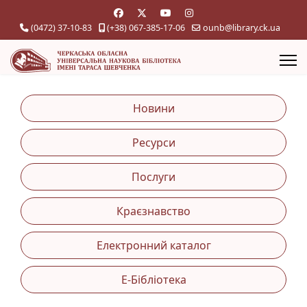
(0472) 37-10-83
(+38) 067-385-17-06
ounb@library.ck.ua
Новини
Ресурси
Послуги
Краєзнавство
Електронний каталог
Е-Бібліотека