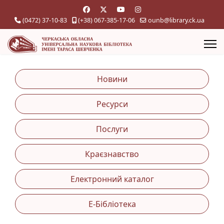
(0472) 37-10-83
(+38) 067-385-17-06
ounb@library.ck.ua
Новини
Ресурси
Послуги
Краєзнавство
Електронний каталог
Е-Бібліотека