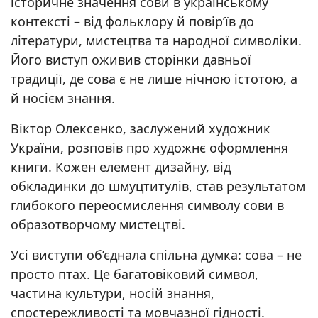
історичне значення сови в українському
контексті – від фольклору й повір’їв до
літератури, мистецтва та народної символіки.
Його виступ оживив сторінки давньої
традиції, де сова є не лише нічною істотою, а
й носієм знання.
Віктор Олексенко, заслужений художник
України, розповів про художнє оформлення
книги. Кожен елемент дизайну, від
обкладинки до шмуцтитулів, став результатом
глибокого переосмислення символу сови в
образотворчому мистецтві.
Усі виступи об’єднала спільна думка: сова – не
просто птах. Це багатовіковий символ,
частина культури, носій знання,
спостережливості та мовчазної гідності.