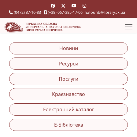
(0472) 37-10-83
(+38) 067-385-17-06
ounb@library.ck.ua
Новини
Ресурси
Послуги
Краєзнавство
Електронний каталог
Е-Бібліотека