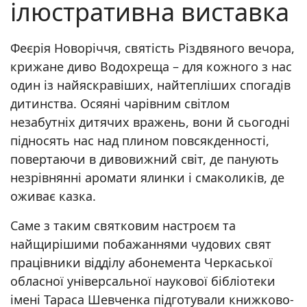
ілюстративна виставка
Феєрія Новоріччя, святість Різдвяного вечора,
крижане диво Водохреща – для кожного з нас
один із найяскравіших, найтепліших спогадів
дитинства. Осяяні чарівним світлом
незабутніх дитячих вражень, вони й сьогодні
підносять нас над плином повсякденності,
повертаючи в дивовижний світ, де панують
незрівнянні аромати ялинки і смаколиків, де
оживає казка.
Саме з таким святковим настроєм та
найщирішими побажаннями чудових свят
працівники відділу абонемента Черкаської
обласної універсальної наукової бібліотеки
імені Тараса Шевченка підготували книжково-