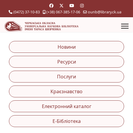
(0472) 37-10-83
(+38) 067-385-17-06
ounb@library.ck.ua
Новини
Ресурси
Послуги
Краєзнавство
Електронний каталог
Е-Бібліотека