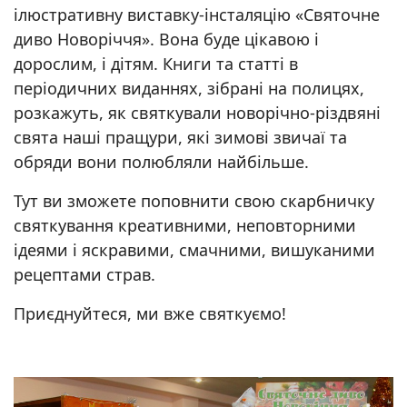
ілюстративну виставку-інсталяцію «Святочне
диво Новоріччя». Вона буде цікавою і
дорослим, і дітям. Книги та статті в
періодичних виданнях, зібрані на полицях,
розкажуть, як святкували новорічно-різдвяні
свята наші пращури, які зимові звичаї та
обряди вони полюбляли найбільше.
Тут ви зможете поповнити свою скарбничку
святкування креативними, неповторними
ідеями і яскравими, смачними, вишуканими
рецептами страв.
Приєднуйтеся, ми вже святкуємо!