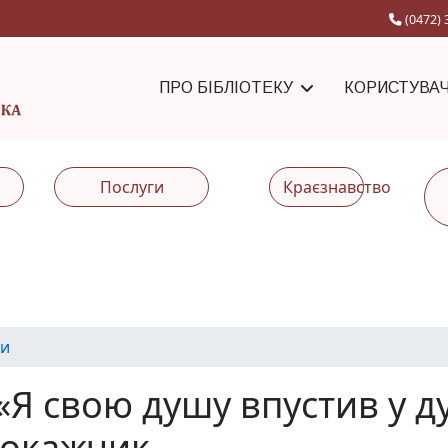
(0472) 
ПРО БІБЛІОТЕКУ
КОРИСТУВА
Послуги
Краєзнавство
и
«Я свою душу впустив у д
покажчик