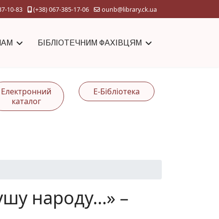
37-10-83
(+38) 067-385-17-06
ounb@library.ck.ua
ЧАМ
БІБЛІОТЕЧНИМ ФАХІВЦЯМ
Електронний
Е-Бібліотека
каталог
ушу народу…» –