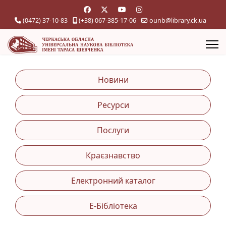
(0472) 37-10-83
(+38) 067-385-17-06
ounb@library.ck.ua
Новини
Ресурси
Послуги
Краєзнавство
Електронний каталог
Е-Бібліотека