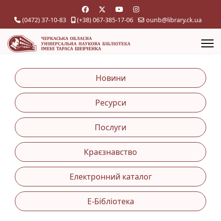
(0472) 37-10-83
(+38) 067-385-17-06
ounb@library.ck.ua
Новини
Ресурси
Послуги
Краєзнавство
Електронний каталог
Е-Бібліотека